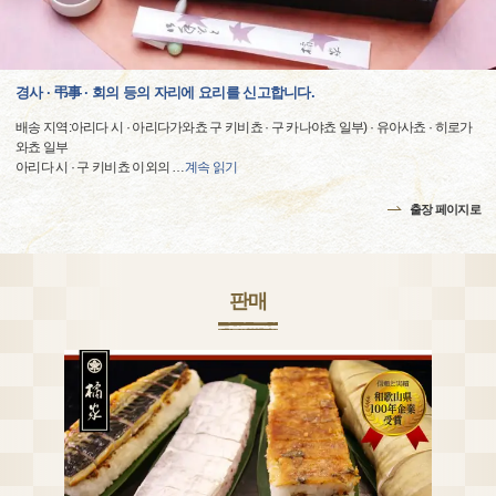
경사 · 弔事 · 회의 등의 자리에 요리를 신고합니다.
배송 지역:아리다 시 · 아리다가와쵸 구 키비쵸 · 구 카나야쵸 일부) · 유아사쵸 · 히로가
와쵸 일부
아리다 시 · 구 키비쵸 이외의
…
계속 읽기
출장 페이지로
판매