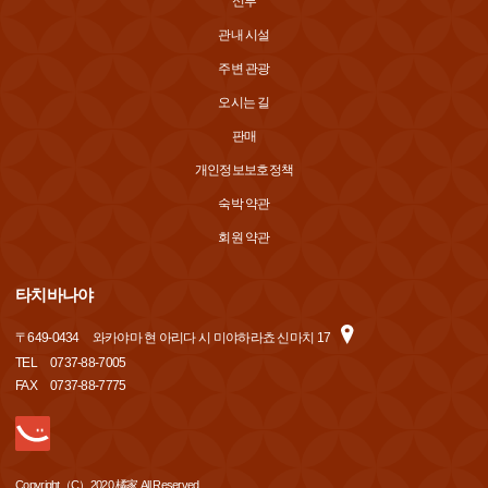
신부
관내 시설
주변 관광
오시는 길
판매
개인정보보호정책
숙박 약관
회원 약관
타치바나야
〒
649-0434
와카야마 현 아리다 시 미야하라쵸 신마치 17
TEL
0737-88-7005
FAX
0737-88-7775
Copyright（C）2020 橘家 All Reserved.