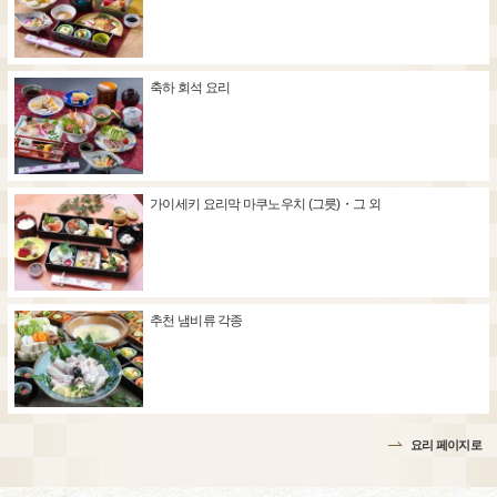
축하 회석 요리
가이세키 요리막 마쿠노우치 (그릇)・그 외
추천 냄비류 각종
요리 페이지로