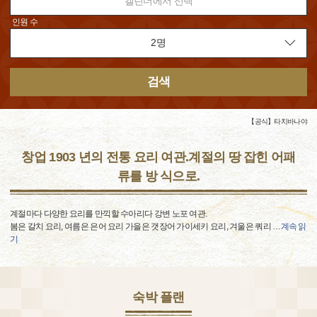
캘린더에서 선택
인원 수
검색
【공식】타치바나야
창업 1903 년의 전통 요리 여관.계절의 땅 잡힌 어패
류를 방 식으로.
계절마다 다양한 요리를 만끽할 수아리다 강변 노포 여관.
봄은 갈치 요리, 여름은 은어 요리 가을은 갯장어 가이세키 요리, 겨울은 쿼리
…
계속 읽
기
숙박 플랜