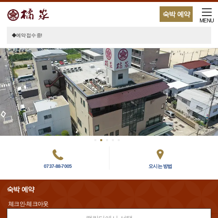
숙박 예약
MENU
◆예약 접수 중!
0737-88-7005
오시는 방법
숙박 예약
체크인-체크아웃