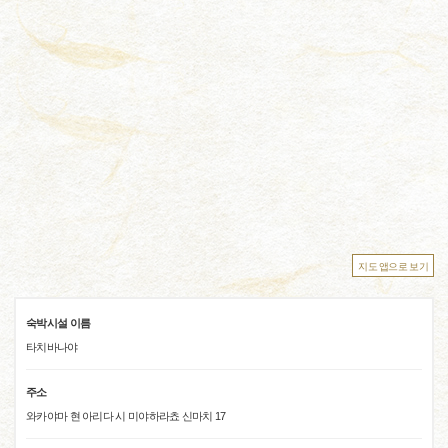
지도 앱으로 보기
숙박시설 이름
타치바나야
주소
와카야마 현 아리다 시 미야하라쵸 신마치 17