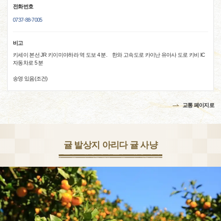
전화번호
0737-88-7005
비고
키세이 본선 JR 키이미야하라 역 도보 4 분. 한와 고속도로 카이난 유아사 도로 키비 IC
자동차로 5 분
송영 있음(조건)
교통 페이지로
귤 발상지 아리다 귤 사냥