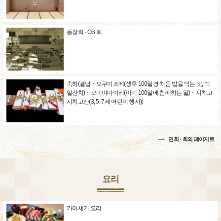
동창회 · OB 회
축하(결납・오쿠이조메(생후 100일경 처음 밥을 먹는 것, 백
일잔치)・오미야마이리(아기 100일에 참배하는 일)・시치고
시치고산(3, 5, 7세 어린이 행사))
연회 · 회의 페이지로
요리
카이세키 요리