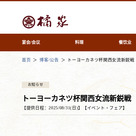
宴会/会议
料理
餐饮业
首页
博客/公告
トーヨーカネツ杯関西女流新鋭戦
お知らせ
トーヨーカネツ杯関西女流新鋭戦
【提供日程：
2025/08/31(日)
】
【
イベント・フェア
】