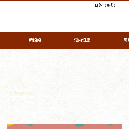
邮购（表参）
新娘的
馆内设施
周